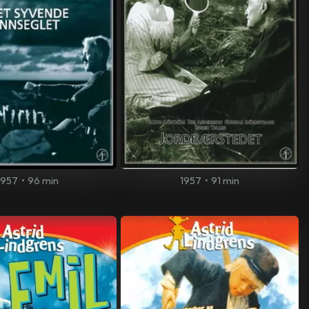
1957
•
96 min
1957
•
91 min