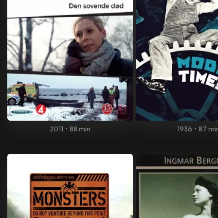
2011
•
88 min
1936
•
87 mi