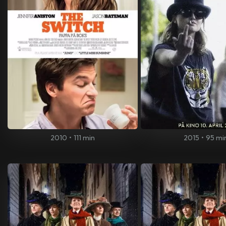
2010
•
111 min
2015
•
95 mi