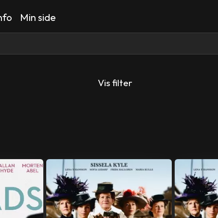
nfo
Min side
Vis filter