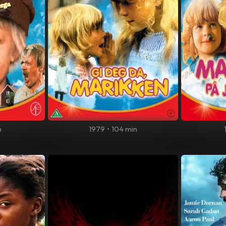
n
1979
•
104 min