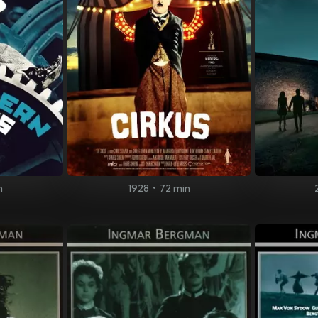
n
1928
•
72 min