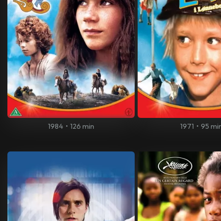
1984
•
126 min
1971
•
95 mi