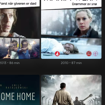
2013
•
86 min
2010
•
87 min