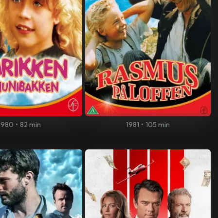
1980
•
82 min
1981
•
105 min