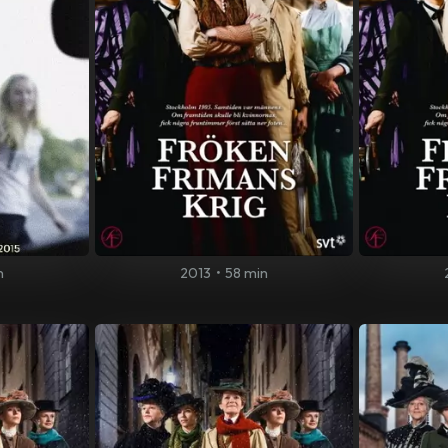
n
2013
•
58 min