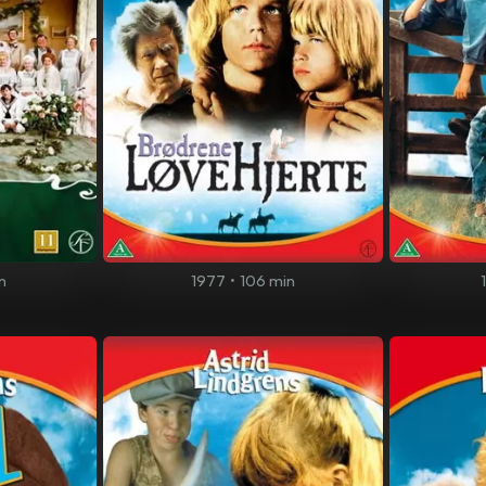
n
1977
•
106 min