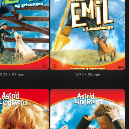
1973
•
97 min
1972
•
95 min