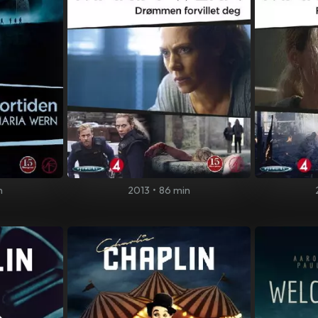
n
2013
•
86 min