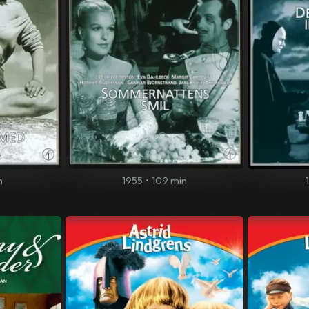
n
1955
•
109 min