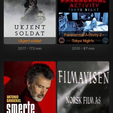
Paranormal Activity 2 -
Ukjent soldat
Tokyo Nights
2017
•
172 min
2010
•
87 min