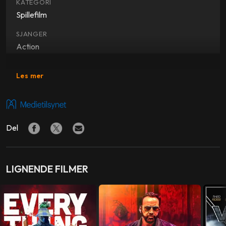
KATEGORI
Spillefilm
SJANGER
Action
SKUESPILLERE
Les mer
Chadwick Boseman
,
Taylor Kitsch
,
Sienna Miller
,
J.K.
Simmons
,
Keith David
,
Alexander Siddig
REGI
Del
Brian Kirk
PRODUSENT
Chadwick Boseman
,
Logan Coles
,
Anthony Russo
,
Joe
LIGNENDE FILMER
Russo
MANUS
Matthew Michael Carnahan
,
Adam Mervis