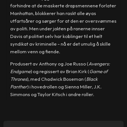
forhindre at de maskerte drapsmennene forlater
Manhattan, blokkerer han raskt alle øyas
utfartsårer og sørger for at den er oversvømmes
av politi. Men under jakten på ranerne innser
Davis at politiet selv har koblinger til et helt
syndikat av kriminelle - nå er det umulig å skille
mellom venn og fiende.
Produsert av Anthony og Joe Russo (
Avengers:
Endgame
) og regissert av Brian Kirk (
Game of
Thrones
), med Chadwick Boseman (
Black
Panther
) i hovedrollen og Sienna Miller, J.K.
Simmons og Taylor Kitsch i andre roller.