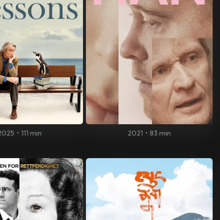
2025
•
111 min
2021
•
83 min