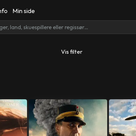
nfo
Min side
Vis filter