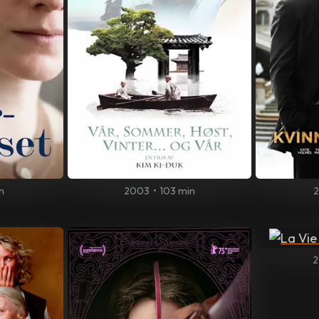
n
2003
•
103 min
2