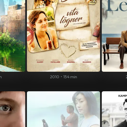
n
2010
•
154 min