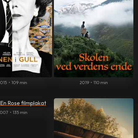
015
•
109 min
2019
•
110 min
2007
•
135 min