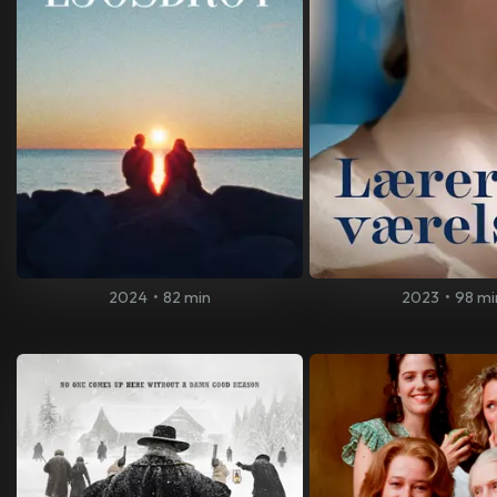
2024
•
82 min
2023
•
98 mi