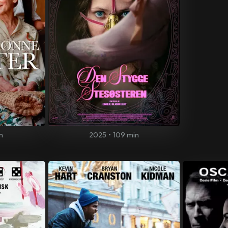
n
2025
•
109 min