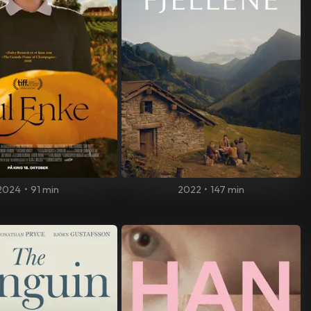
2024
•
91 min
2022
•
147 min