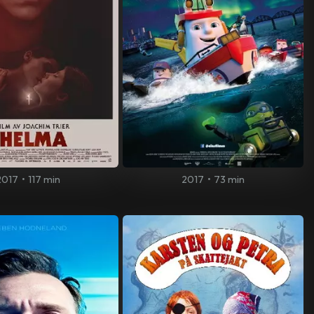
2017
•
117 min
2017
•
73 min