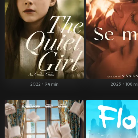
2022
•
94 min
2025
•
108 m