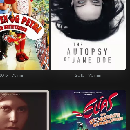
2013
•
78 min
2016
•
96 min