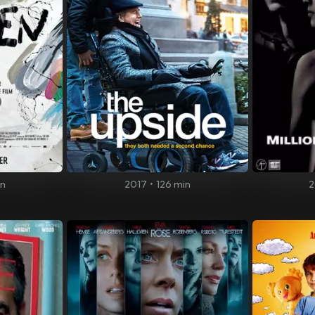
in
2017
•
126 min
2